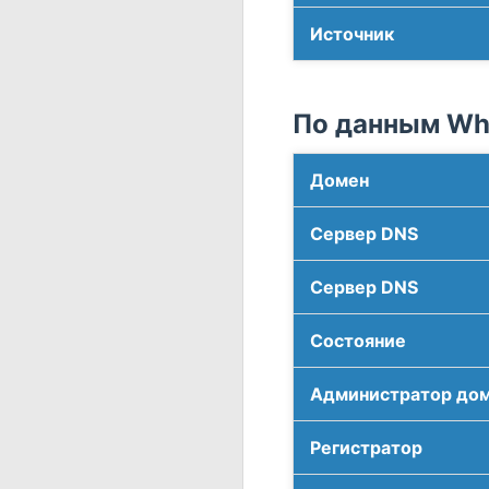
Источник
По данным Who
Домен
Сервер DNS
Сервер DNS
Соcтояние
Администратор до
Регистратор