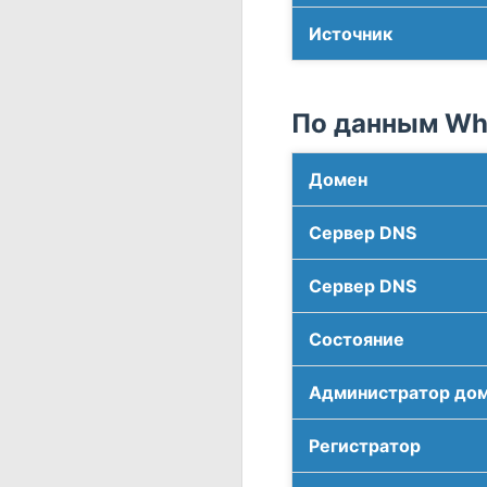
Источник
По данным Who
Домен
Сервер DNS
Сервер DNS
Соcтояние
Администратор до
Регистратор